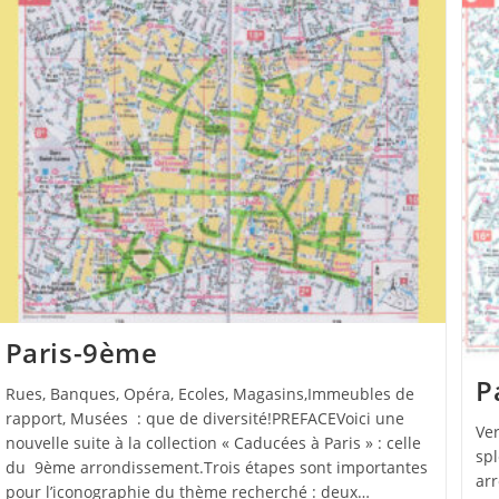
Paris-9ème
P
Rues, Banques, Opéra, Ecoles, Magasins,Immeubles de
rapport, Musées : que de diversité!PREFACEVoici une
Ve
nouvelle suite à la collection « Caducées à Paris » : celle
spl
du 9ème arrondissement.Trois étapes sont importantes
ar
pour l’iconographie du thème recherché : deux…