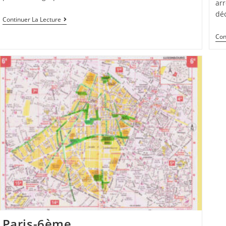
arr
dé
Continuer La Lecture
Con
Paris-6ème