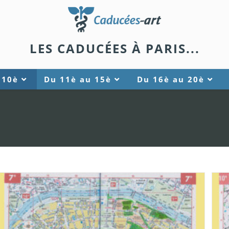
LES CADUCÉES À PARIS...
 10è
Du 11è au 15è
Du 16è au 20è