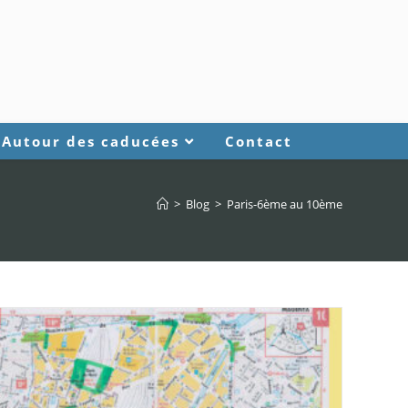
Autour des caducées
Contact
>
Blog
>
Paris-6ème au 10ème