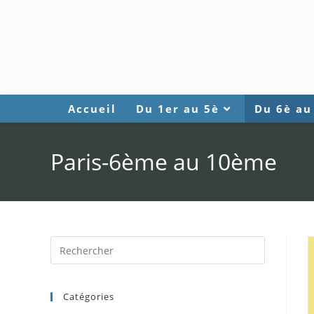
Accueil
Du 1er au 5è
Du 6è au
Paris-6ème au 10ème
Catégories