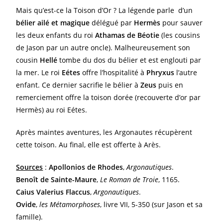
Mais qu’est-ce la Toison d’Or ? La légende parle d’un
bélier ailé et magique
délégué par
Hermès
pour sauver
les deux enfants du roi
Athamas de Béotie
(les cousins
de Jason par un autre oncle). Malheureusement son
cousin
Hellé
tombe du dos du bélier et est englouti par
la mer. Le roi
Eétes
offre l’hospitalité à
Phryxus
l’autre
enfant. Ce dernier sacrifie le bélier à
Zeus
puis en
remerciement offre la toison dorée (recouverte d’or par
Hermès) au roi Eétes.
Après maintes aventures, les Argonautes récupèrent
cette toison. Au final, elle est offerte à Arès.
Sources
:
Apollonios de Rhodes
,
Argonautiques
.
Benoît de Sainte-Maure
,
Le Roman de Troie
, 1165.
Caius Valerius Flaccus
,
Argonautiques
.
Ovide
,
les Métamorphoses
, livre VII, 5-350 (sur Jason et sa
famille).