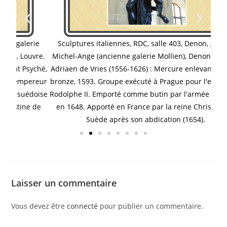
rie
Sculptures italiennes, RDC, salle 403, Denon, galerie
Sc
vre.
Michel-Ange (ancienne galerie Mollien), Denon, Louvre.
Mic
yché,
Adriaen de Vries (1556-1626) : Mercure enlevant Psyché,
Adri
ereur
bronze, 1593. Groupe exécuté à Prague pour l'empereur
bron
doise
Rodolphe II. Emporté comme butin par l'armée suédoise
Rodo
 de
en 1648. Apporté en France par la reine Christine de
en
Suède après son abdication (1654).
Laisser un commentaire
Vous devez être
connecté
pour publier un commentaire.