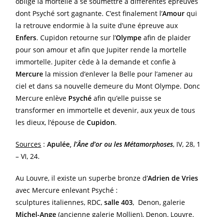
oblige la mortelle à se soumettre à différentes épreuves
dont Psyché sort gagnante. C’est finalement l’
Amour
qui
la retrouve endormie à la suite d’une épreuve aux
Enfers
. Cupidon retourne sur l’
Olympe
afin de plaider
pour son amour et afin que Jupiter rende la mortelle
immortelle. Jupiter cède à la demande et confie à
Mercure
la mission d’enlever la Belle pour l’amener au
ciel et dans sa nouvelle demeure du Mont Olympe. Donc
Mercure enlève
Psyché
afin qu’elle puisse se
transformer en immortelle et devenir, aux yeux de tous
les dieux, l’épouse de
Cupidon
.
Sources
:
Apulée,
l’Âne d’or ou les Métamorphoses
, IV, 28, 1
– VI, 24.
Au Louvre, il existe un superbe bronze d’
Adrien de Vries
avec Mercure enlevant Psyché :
sculptures italiennes, RDC,
salle 403
, Denon, galerie
Michel-Ange
(ancienne galerie Mollien), Denon, Louvre.