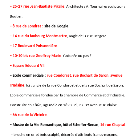
– 25-27 rue Jean-Baptiste Pigalle
. Architecte : A. Tournaire; sculpteur :
Boutier.
– 8 rue de Londres :
site de Google
.
– 14 rue du faubourg Montmartre
, angle de la rue Bergère.
– 17 Boulevard Poissonnière
.
– 10-10 bis rue Geoffroy Marie
. Caducée ou pas ?
– Square Edouard VII
.
– Ecole commerciale :
rue Condorcet, rue Bochart de Saron, avenue
Trudaine
. Ici : angle de la rue Condorcet et de la rue Bochart de Saron.
Ecole commerciale fondée par la chambre de Commerce et d’Industrie.
Construite en 1863, agrandie en 1893. Ici, 37-39 avenue Trudaine.
– 66 rue de la Victoire
.
– Musée de la Vie Romantique, hôtel Scheffer-Renan
,
16 rue Chaptal
.
– broche en or et bois sculpté, décorée d’attributs francs-maçons,