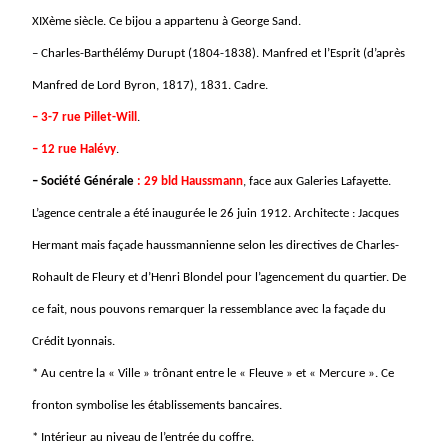
XIXème siècle. Ce bijou a appartenu à George Sand.
– Charles-Barthélémy Durupt (1804-1838). Manfred et l’Esprit (d’après
Manfred de Lord Byron, 1817), 1831. Cadre.
– 3-7 rue Pillet-Will
.
– 12 rue Halévy
.
– Société Générale
: 29 bld Haussmann
, face aux Galeries Lafayette.
L’agence centrale a été inaugurée le 26 juin 1912.
Architecte : Jacques
Hermant mais façade haussmannienne selon les directives de Charles-
Rohault de Fleury et d’Henri Blondel pour l’agencement du quartier. De
ce fait, nous pouvons remarquer la ressemblance avec la façade du
Crédit Lyonnais.
* Au centre la « Ville » trônant entre le « Fleuve » et « Mercure ». Ce
fronton symbolise les établissements bancaires.
* Intérieur au niveau de l’entrée du coffre.