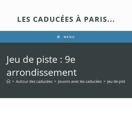
LES CADUCÉES À PARIS...
MENU
Jeu de piste : 9e
arrondissement
>
Autour des caducées
>
Jouons avec les caducées
>
Jeu de piste :
Jeu de piste : 9e
arrondissement