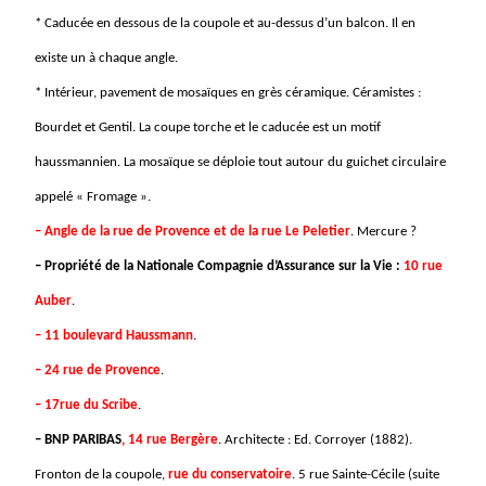
* Caducée en dessous de la coupole et au-dessus d’un balcon. Il en
existe un à chaque angle.
* Intérieur, pavement de mosaïques en grès céramique. Céramistes :
Bourdet et Gentil. La coupe torche et le caducée est un motif
haussmannien. La mosaïque se déploie tout autour du guichet circulaire
appelé « Fromage ».
– Angle de la rue de Provence et de la rue Le Peletier
. Mercure ?
– Propriété de la Nationale Compagnie d’Assurance sur la Vie :
10 rue
Auber
.
– 11 boulevard Haussmann
.
– 24 rue de Provence
.
– 17rue du Scribe
.
– BNP PARIBAS
, 14 rue Bergère
. Architecte : Ed. Corroyer (1882).
Fronton de la coupole,
rue du conservatoire
. 5 rue Sainte-Cécile (suite