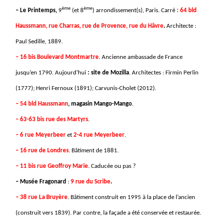
ème
ème
– Le Printemps,
9
(et 8
) arrondissement(s), Paris. Carré
: 64 bld
Haussmann, rue Charras, rue de Provence, rue du Hâvre
.
Architecte :
Paul Sedille, 1889.
– 16 bis Boulevard Montmartre
. Ancienne ambassade de France
jusqu’en 1790. Aujourd’hui
: site de Mozilla
. Architectes : Firmin Perlin
(1777); Henri Fernoux (1891); Carvunis-Cholet (2012).
– 54 bld Haussmann
, magasin Mango-Mango
.
– 63-63 bis rue des Martyrs
.
– 6 rue Meyerbeer
et
2-4 rue Meyerbeer
.
– 16 rue de Londres
. Bâtiment de 1881.
– 11 bis rue Geoffroy Marie
. Caducée ou pas ?
– Musée Fragonard
:
9 rue du Scribe
.
– 38 rue La Bruyère
. Bâtiment construit en 1995 à la place de l’ancien
(construit vers 1839). Par contre, la façade a été conservée et restaurée.