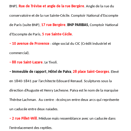
BNP).
Rue de Trévise et angle de la rue Bergère
. Angle de la rue du
conservatoire et de la rue Sainte-Cécile. Comptoir National d’Escompte
de Paris (suite BNP),
17 rue Bergère
.
BNP PARIBAS,
Comptoir National
d’Escompte de Paris,
5 rue Sainte-Cécile
.
– 10 avenue de Provence
: siège social du CIC (Crédit industriel et
commercial).
– 88 rue Saint-Lazare
. Le Tivoli.
– Immeuble de rapport, Hôtel de Païva
,
28 place Saint-Georges
. Elevé
en 1840-1841 par l’architecte Edouard Renaud. Sculptures sous la
direction d’Auguste et Henry Lechesne. Païva est le nom de la marquise
Thérèse Lachman. Au centre : écoinçon entre deux arcs qui représente
un caducée entre deux naïades.
– 2 rue Pillet-Will
. Méduse mais ressemblance avec un caducée dans
l’entrelacement des reptiles.