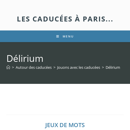
LES CADUCÉES À PARIS...
MENU
Délirium
>
Autour des caducées
>
Jouons avec les caducées
>
Délirium
Délirium
JEUX DE MOTS