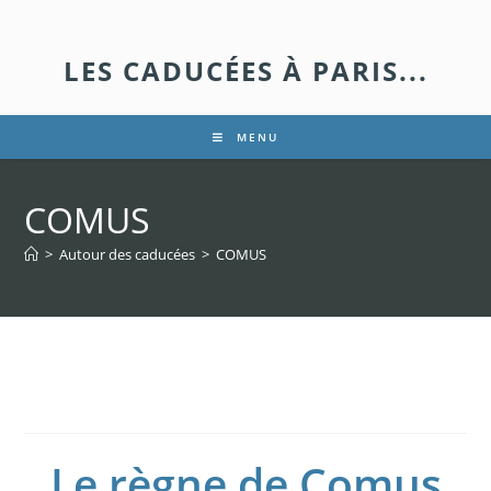
LES CADUCÉES À PARIS...
MENU
COMUS
>
Autour des caducées
>
COMUS
COMUS
Le règne de Comus